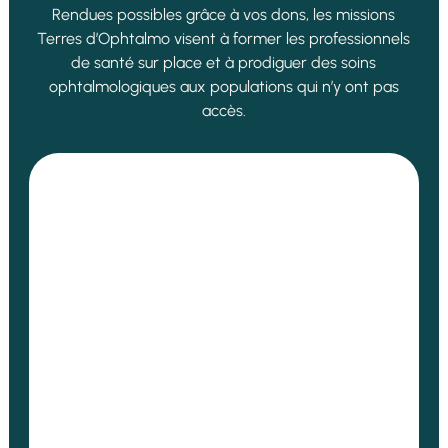
Rendues possibles grâce à vos dons, les missions
Terres d’Ophtalmo visent à former les professionnels
de santé sur place et à prodiguer des soins
ophtalmologiques aux populations qui n’y ont pas
accès.
Mission au Togo : renforcer durablement la chirurgie
de la cataracte à Lomé Terres d’Ophtalmo a conduit
une troisième mission de formation au...