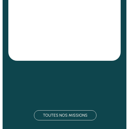
Deuxième session de formation en ophtalmologie au
Togo – Lomé Dans la continuité de son engagement
pour le renforcement durable des compétences...
TOUTES NOS MISSIONS